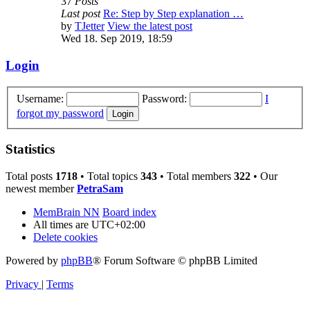
37
Posts
Last post
Re: Step by Step explanation …
by
TJetter
View the latest post
Wed 18. Sep 2019, 18:59
Login
Username:
Password:
I
forgot my password
Statistics
Total posts
1718
• Total topics
343
• Total members
322
• Our
newest member
PetraSam
MemBrain NN
Board index
All times are
UTC+02:00
Delete cookies
Powered by
phpBB
® Forum Software © phpBB Limited
Privacy
|
Terms