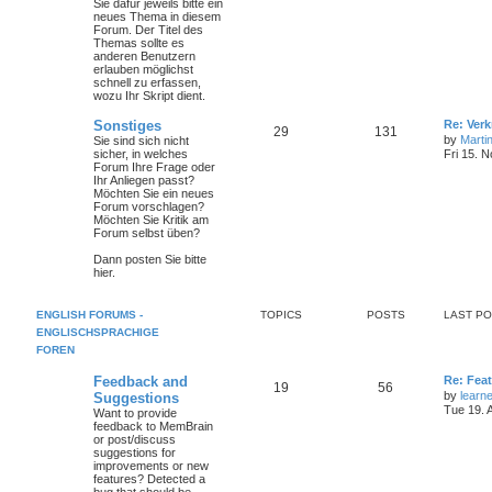
Sie dafür jeweils bitte ein
neues Thema in diesem
Forum. Der Titel des
Themas sollte es
anderen Benutzern
erlauben möglichst
schnell zu erfassen,
wozu Ihr Skript dient.
Sonstiges
Re: Ver
29
131
by
Marti
Sie sind sich nicht
sicher, in welches
Fri 15. 
Forum Ihre Frage oder
Ihr Anliegen passt?
Möchten Sie ein neues
Forum vorschlagen?
Möchten Sie Kritik am
Forum selbst üben?
Dann posten Sie bitte
hier.
ENGLISH FORUMS -
TOPICS
POSTS
LAST P
ENGLISCHSPRACHIGE
FOREN
Feedback and
Re: Feat
19
56
by
learn
Suggestions
Tue 19. 
Want to provide
feedback to MemBrain
or post/discuss
suggestions for
improvements or new
features? Detected a