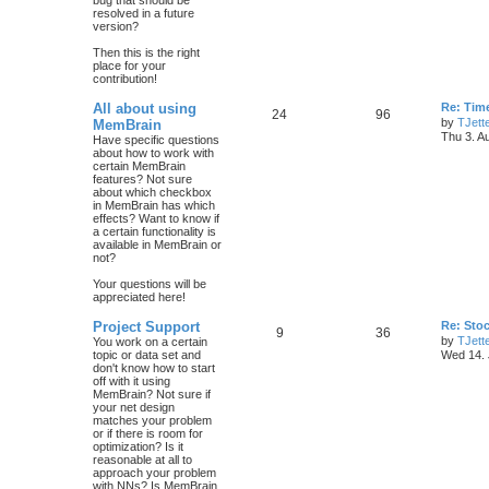
bug that should be
resolved in a future
version?
Then this is the right
place for your
contribution!
All about using
Re: Tim
24
96
by
TJett
MemBrain
Thu 3. A
Have specific questions
about how to work with
certain MemBrain
features? Not sure
about which checkbox
in MemBrain has which
effects? Want to know if
a certain functionality is
available in MemBrain or
not?
Your questions will be
appreciated here!
Project Support
Re: Sto
9
36
by
TJett
You work on a certain
topic or data set and
Wed 14. 
don't know how to start
off with it using
MemBrain? Not sure if
your net design
matches your problem
or if there is room for
optimization? Is it
reasonable at all to
approach your problem
with NNs? Is MemBrain