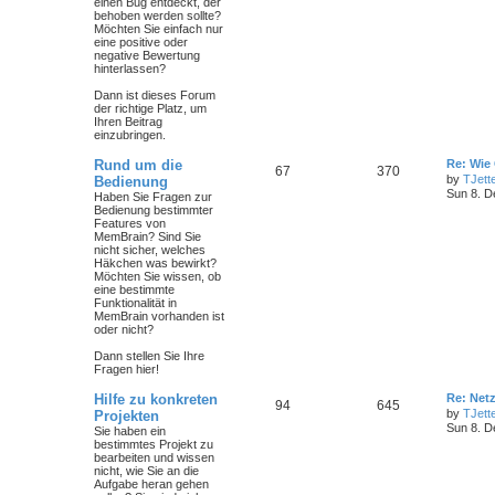
einen Bug entdeckt, der
behoben werden sollte?
Möchten Sie einfach nur
eine positive oder
negative Bewertung
hinterlassen?
Dann ist dieses Forum
der richtige Platz, um
Ihren Beitrag
einzubringen.
Rund um die
Re: Wie 
67
370
by
TJett
Bedienung
Sun 8. D
Haben Sie Fragen zur
Bedienung bestimmter
Features von
MemBrain? Sind Sie
nicht sicher, welches
Häkchen was bewirkt?
Möchten Sie wissen, ob
eine bestimmte
Funktionalität in
MemBrain vorhanden ist
oder nicht?
Dann stellen Sie Ihre
Fragen hier!
Hilfe zu konkreten
Re: Ne
94
645
by
TJett
Projekten
Sun 8. D
Sie haben ein
bestimmtes Projekt zu
bearbeiten und wissen
nicht, wie Sie an die
Aufgabe heran gehen