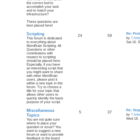
the correct tool to
accomplish your task
and to match your
infrastructure?
These questions are
best placed here!
Scripting
Re: Prob
24
59
by
TJett
This forum is dedicated
to everything about
Sat 16. 
MemBrain Scripting. All
Questions or other
contributions with
respect to scripting
should be placed here.
Especially, if you have
an interesting script that
you might want to share
with other MemBrain
users, please post it
within a new topic in this
forum. Try to choose a
title for your topic that
allows other users to
quickly identify the basic
purpose of your script.
Miscellaneous
Re: Ste
5
37
by
TJett
Topics
Wed 18. 
You are not quite sure
where to place your
question or issue? You
want to suggest a new
forum or want to provide
feedback to the board