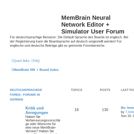
MemBrain Neural
Network Editor +
Simulator User Forum
Für deutschsprachige Benutzer: Die Default-Sprache des Boards ist englisch. Bei
der Registrierung kann die Boardsprache auf deutsch umgestellt werden! Für
englische und deutsche Beiträge gibt es getrennte Forenbereiche.
Quick links
FAQ
MemBrain NN
Board index
DEUTSCHSPRACHIGE
TOPICS
POSTS
LAST P
FOREN - FORUMS IN
GERMAN
Kritik und
Re: Imm
18
130
by
TJett
Anregungen
Sun 10. 
Haben Sie
Verbesserungsvorschlä
ge oder Wünsche für
eine neue MemBrain-
Version? Haben Sie