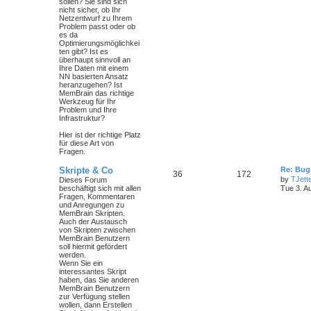
sollen? Sie sind sich
nicht sicher, ob Ihr
Netzentwurf zu Ihrem
Problem passt oder ob
es da
Optimierungsmöglichkei
ten gibt? Ist es
überhaupt sinnvoll an
Ihre Daten mit einem
NN basierten Ansatz
heranzugehen? Ist
MemBrain das richtige
Werkzeug für Ihr
Problem und Ihre
Infrastruktur?
Hier ist der richtige Platz
für diese Art von
Fragen.
Skripte & Co
Re: Bug
36
172
by
TJett
Dieses Forum
beschäftigt sich mit allen
Tue 3. A
Fragen, Kommentaren
und Anregungen zu
MemBrain Skripten.
Auch der Austausch
von Skripten zwischen
MemBrain Benutzern
soll hiermit gefördert
werden.
Wenn Sie ein
interessantes Skript
haben, das Sie anderen
MemBrain Benutzern
zur Verfügung stellen
wollen, dann Erstellen