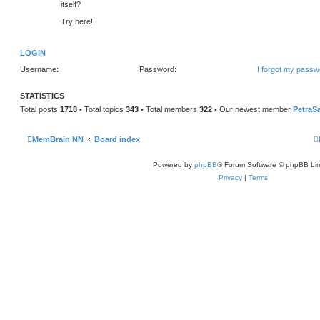
itself?
Try here!
LOGIN
Username:
Password:
I forgot my passw
STATISTICS
Total posts
1718
• Total topics
343
• Total members
322
• Our newest member
PetraS
MemBrain NN
Board index
Powered by
phpBB
® Forum Software © phpBB Lim
Privacy
|
Terms