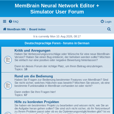
MemBrain Neural Network Editor +
Simulator User Forum
FAQ
Login
S
MemBrain NN
Board index
e
It is currently Mon 10. Aug 2026, 08:17
a
Deutschsprachige Foren - forums in German
r
Kritik und Anregungen
c
Haben Sie Verbesserungsvorschläge oder Wünsche für eine neue MemBrain-
Version? Haben Sie einen Bug entdeckt, der behoben werden sollte? Möchten
h
Sie einfach nur eine positive oder negative Bewertung hinterlassen?
Dann ist dieses Forum der richtige Platz, um Ihren Beitrag einzubringen.
Topics:
18
Rund um die Bedienung
Haben Sie Fragen zur Bedienung bestimmter Features von MemBrain? Sind
Sie nicht sicher, welches Häkchen was bewirkt? Möchten Sie wissen, ob eine
bestimmte Funktionalität in MemBrain vorhanden ist oder nicht?
Dann stellen Sie Ihre Fragen hier!
Topics:
67
Hilfe zu konkreten Projekten
Sie haben ein bestimmtes Projekt zu bearbeiten und wissen nicht, wie Sie an
die Aufgabe heran gehen sollen? Sie sind sich nicht sicher, ob Ihr Netzentwurf
zu Ihrem Problem passt oder ob es da Optimierungsmöglichkeiten gibt? Ist es