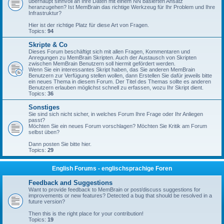
überhaupt sinnvoll an Ihre Daten mit einem NN basierten Ansatz
heranzugehen? Ist MemBrain das richtige Werkzeug für Ihr Problem und Ihre
Infrastruktur?
Hier ist der richtige Platz für diese Art von Fragen.
Topics:
94
Skripte & Co
Dieses Forum beschäftigt sich mit allen Fragen, Kommentaren und
Anregungen zu MemBrain Skripten. Auch der Austausch von Skripten
zwischen MemBrain Benutzern soll hiermit gefördert werden.
Wenn Sie ein interessantes Skript haben, das Sie anderen MemBrain
Benutzern zur Verfügung stellen wollen, dann Erstellen Sie dafür jeweils bitte
ein neues Thema in diesem Forum. Der Titel des Themas sollte es anderen
Benutzern erlauben möglichst schnell zu erfassen, wozu Ihr Skript dient.
Topics:
36
Sonstiges
Sie sind sich nicht sicher, in welches Forum Ihre Frage oder Ihr Anliegen
passt?
Möchten Sie ein neues Forum vorschlagen? Möchten Sie Kritik am Forum
selbst üben?
Dann posten Sie bitte hier.
Topics:
29
English Forums - englischsprachige Foren
Feedback and Suggestions
Want to provide feedback to MemBrain or post/discuss suggestions for
improvements or new features? Detected a bug that should be resolved in a
future version?
Then this is the right place for your contribution!
Topics:
19