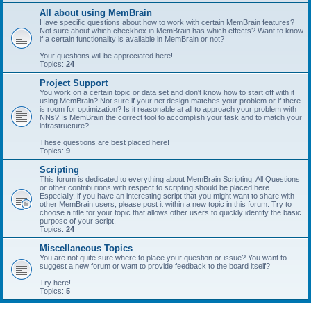
All about using MemBrain
Have specific questions about how to work with certain MemBrain features?
Not sure about which checkbox in MemBrain has which effects? Want to know
if a certain functionality is available in MemBrain or not?
Your questions will be appreciated here!
Topics:
24
Project Support
You work on a certain topic or data set and don't know how to start off with it
using MemBrain? Not sure if your net design matches your problem or if there
is room for optimization? Is it reasonable at all to approach your problem with
NNs? Is MemBrain the correct tool to accomplish your task and to match your
infrastructure?
These questions are best placed here!
Topics:
9
Scripting
This forum is dedicated to everything about MemBrain Scripting. All Questions
or other contributions with respect to scripting should be placed here.
Especially, if you have an interesting script that you might want to share with
other MemBrain users, please post it within a new topic in this forum. Try to
choose a title for your topic that allows other users to quickly identify the basic
purpose of your script.
Topics:
24
Miscellaneous Topics
You are not quite sure where to place your question or issue? You want to
suggest a new forum or want to provide feedback to the board itself?
Try here!
Topics:
5