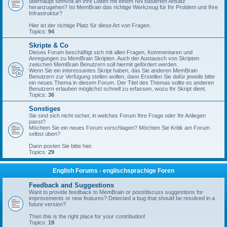
überhaupt sinnvoll an Ihre Daten mit einem NN basierten Ansatz
heranzugehen? Ist MemBrain das richtige Werkzeug für Ihr Problem und Ihre
Infrastruktur?
Hier ist der richtige Platz für diese Art von Fragen.
Topics:
94
Skripte & Co
Dieses Forum beschäftigt sich mit allen Fragen, Kommentaren und
Anregungen zu MemBrain Skripten. Auch der Austausch von Skripten
zwischen MemBrain Benutzern soll hiermit gefördert werden.
Wenn Sie ein interessantes Skript haben, das Sie anderen MemBrain
Benutzern zur Verfügung stellen wollen, dann Erstellen Sie dafür jeweils bitte
ein neues Thema in diesem Forum. Der Titel des Themas sollte es anderen
Benutzern erlauben möglichst schnell zu erfassen, wozu Ihr Skript dient.
Topics:
36
Sonstiges
Sie sind sich nicht sicher, in welches Forum Ihre Frage oder Ihr Anliegen
passt?
Möchten Sie ein neues Forum vorschlagen? Möchten Sie Kritik am Forum
selbst üben?
Dann posten Sie bitte hier.
Topics:
29
English Forums - englischsprachige Foren
Feedback and Suggestions
Want to provide feedback to MemBrain or post/discuss suggestions for
improvements or new features? Detected a bug that should be resolved in a
future version?
Then this is the right place for your contribution!
Topics:
19