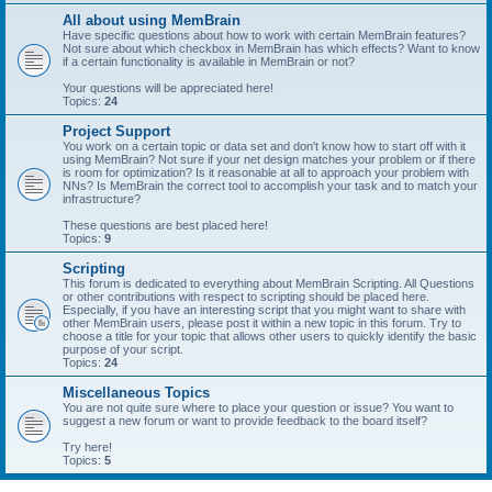
All about using MemBrain
Have specific questions about how to work with certain MemBrain features?
Not sure about which checkbox in MemBrain has which effects? Want to know
if a certain functionality is available in MemBrain or not?
Your questions will be appreciated here!
Topics:
24
Project Support
You work on a certain topic or data set and don't know how to start off with it
using MemBrain? Not sure if your net design matches your problem or if there
is room for optimization? Is it reasonable at all to approach your problem with
NNs? Is MemBrain the correct tool to accomplish your task and to match your
infrastructure?
These questions are best placed here!
Topics:
9
Scripting
This forum is dedicated to everything about MemBrain Scripting. All Questions
or other contributions with respect to scripting should be placed here.
Especially, if you have an interesting script that you might want to share with
other MemBrain users, please post it within a new topic in this forum. Try to
choose a title for your topic that allows other users to quickly identify the basic
purpose of your script.
Topics:
24
Miscellaneous Topics
You are not quite sure where to place your question or issue? You want to
suggest a new forum or want to provide feedback to the board itself?
Try here!
Topics:
5