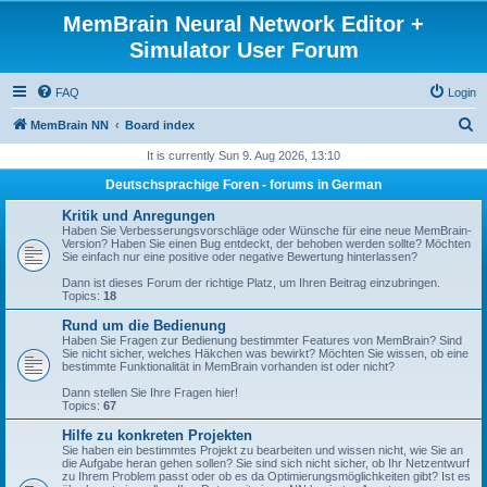
MemBrain Neural Network Editor +
Simulator User Forum
FAQ
Login
S
MemBrain NN
Board index
e
It is currently Sun 9. Aug 2026, 13:10
a
Deutschsprachige Foren - forums in German
r
Kritik und Anregungen
c
Haben Sie Verbesserungsvorschläge oder Wünsche für eine neue MemBrain-
Version? Haben Sie einen Bug entdeckt, der behoben werden sollte? Möchten
h
Sie einfach nur eine positive oder negative Bewertung hinterlassen?
Dann ist dieses Forum der richtige Platz, um Ihren Beitrag einzubringen.
Topics:
18
Rund um die Bedienung
Haben Sie Fragen zur Bedienung bestimmter Features von MemBrain? Sind
Sie nicht sicher, welches Häkchen was bewirkt? Möchten Sie wissen, ob eine
bestimmte Funktionalität in MemBrain vorhanden ist oder nicht?
Dann stellen Sie Ihre Fragen hier!
Topics:
67
Hilfe zu konkreten Projekten
Sie haben ein bestimmtes Projekt zu bearbeiten und wissen nicht, wie Sie an
die Aufgabe heran gehen sollen? Sie sind sich nicht sicher, ob Ihr Netzentwurf
zu Ihrem Problem passt oder ob es da Optimierungsmöglichkeiten gibt? Ist es