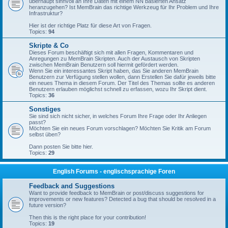
überhaupt sinnvoll an Ihre Daten mit einem NN basierten Ansatz
heranzugehen? Ist MemBrain das richtige Werkzeug für Ihr Problem und Ihre
Infrastruktur?
Hier ist der richtige Platz für diese Art von Fragen.
Topics:
94
Skripte & Co
Dieses Forum beschäftigt sich mit allen Fragen, Kommentaren und
Anregungen zu MemBrain Skripten. Auch der Austausch von Skripten
zwischen MemBrain Benutzern soll hiermit gefördert werden.
Wenn Sie ein interessantes Skript haben, das Sie anderen MemBrain
Benutzern zur Verfügung stellen wollen, dann Erstellen Sie dafür jeweils bitte
ein neues Thema in diesem Forum. Der Titel des Themas sollte es anderen
Benutzern erlauben möglichst schnell zu erfassen, wozu Ihr Skript dient.
Topics:
36
Sonstiges
Sie sind sich nicht sicher, in welches Forum Ihre Frage oder Ihr Anliegen
passt?
Möchten Sie ein neues Forum vorschlagen? Möchten Sie Kritik am Forum
selbst üben?
Dann posten Sie bitte hier.
Topics:
29
English Forums - englischsprachige Foren
Feedback and Suggestions
Want to provide feedback to MemBrain or post/discuss suggestions for
improvements or new features? Detected a bug that should be resolved in a
future version?
Then this is the right place for your contribution!
Topics:
19