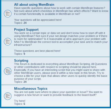
All about using MemBrain
Have specific questions about how to work with certain MemBrain features?
Not sure about which checkbox in MemBrain has which effects? Want to know
if a certain functionality is available in MemBrain or not?
Your questions will be appreciated here!
Topics:
24
Project Support
You work on a certain topic or data set and don't know how to start off with it
using MemBrain? Not sure if your net design matches your problem or if there
is room for optimization? Is it reasonable at all to approach your problem with
NNs? Is MemBrain the correct tool to accomplish your task and to match your
infrastructure?
These questions are best placed here!
Topics:
9
Scripting
This forum is dedicated to everything about MemBrain Scripting. All Questions
or other contributions with respect to scripting should be placed here.
Especially, if you have an interesting script that you might want to share with
other MemBrain users, please post it within a new topic in this forum. Try to
choose a title for your topic that allows other users to quickly identify the basic
purpose of your script.
Topics:
24
Miscellaneous Topics
You are not quite sure where to place your question or issue? You want to
suggest a new forum or want to provide feedback to the board itself?
Try here!
Topics:
5