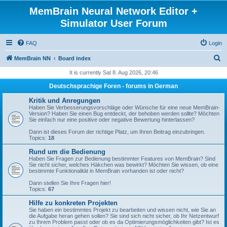
MemBrain Neural Network Editor +
Simulator User Forum
FAQ
Login
S
MemBrain NN
Board index
e
It is currently Sat 8. Aug 2026, 20:46
a
Deutschsprachige Foren - forums in German
r
Kritik und Anregungen
c
Haben Sie Verbesserungsvorschläge oder Wünsche für eine neue MemBrain-
Version? Haben Sie einen Bug entdeckt, der behoben werden sollte? Möchten
h
Sie einfach nur eine positive oder negative Bewertung hinterlassen?
Dann ist dieses Forum der richtige Platz, um Ihren Beitrag einzubringen.
Topics:
18
Rund um die Bedienung
Haben Sie Fragen zur Bedienung bestimmter Features von MemBrain? Sind
Sie nicht sicher, welches Häkchen was bewirkt? Möchten Sie wissen, ob eine
bestimmte Funktionalität in MemBrain vorhanden ist oder nicht?
Dann stellen Sie Ihre Fragen hier!
Topics:
67
Hilfe zu konkreten Projekten
Sie haben ein bestimmtes Projekt zu bearbeiten und wissen nicht, wie Sie an
die Aufgabe heran gehen sollen? Sie sind sich nicht sicher, ob Ihr Netzentwurf
zu Ihrem Problem passt oder ob es da Optimierungsmöglichkeiten gibt? Ist es