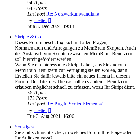
94
Topics
645
Posts
Last post
Re: Netzwerkumwandlung
View
by
TJetter
the
Sun 8. Dec 2024, 19:13
latest
post
Skripte & Co
Dieses Forum beschäftigt sich mit allen Fragen,
Kommentaren und Anregungen zu MemBrain Skripten. Auch
der Austausch von Skripten zwischen MemBrain Benutzern
soll hiermit gefördert werden.
Wenn Sie ein interessantes Skript haben, das Sie anderen
MemBrain Benutzern zur Verfügung stellen wollen, dann
Erstellen Sie dafür jeweils bitte ein neues Thema in diesem
Forum. Der Titel des Themas sollte es anderen Benutzern
erlauben möglichst schnell zu erfassen, wozu Ihr Skript dient.
36
Topics
172
Posts
Last post
Re: Bug in ScritedElements?
View
by
TJetter
the
Tue 3. Aug 2021, 16:06
latest
post
Sonstiges
Sie sind sich nicht sicher, in welches Forum Ihre Frage oder
Ihr Anliegen passt?