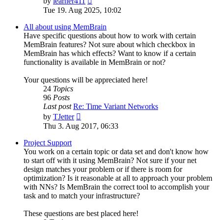
by
learner411
the
Tue 19. Aug 2025, 10:02
latest
post
All about using MemBrain
Have specific questions about how to work with certain
MemBrain features? Not sure about which checkbox in
MemBrain has which effects? Want to know if a certain
functionality is available in MemBrain or not?
Your questions will be appreciated here!
24
Topics
96
Posts
Last post
Re: Time Variant Networks
View
by
TJetter
the
Thu 3. Aug 2017, 06:33
latest
post
Project Support
You work on a certain topic or data set and don't know how
to start off with it using MemBrain? Not sure if your net
design matches your problem or if there is room for
optimization? Is it reasonable at all to approach your problem
with NNs? Is MemBrain the correct tool to accomplish your
task and to match your infrastructure?
These questions are best placed here!