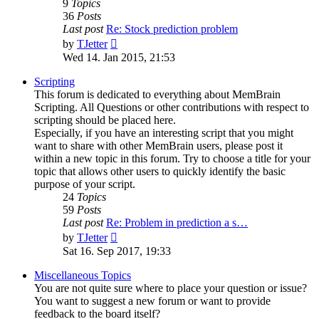
9
Topics
36
Posts
Last post
Re: Stock prediction problem
View
by
TJetter
the
Wed 14. Jan 2015, 21:53
latest
post
Scripting
This forum is dedicated to everything about MemBrain
Scripting. All Questions or other contributions with respect to
scripting should be placed here.
Especially, if you have an interesting script that you might
want to share with other MemBrain users, please post it
within a new topic in this forum. Try to choose a title for your
topic that allows other users to quickly identify the basic
purpose of your script.
24
Topics
59
Posts
Last post
Re: Problem in prediction a s…
View
by
TJetter
the
Sat 16. Sep 2017, 19:33
latest
post
Miscellaneous Topics
You are not quite sure where to place your question or issue?
You want to suggest a new forum or want to provide
feedback to the board itself?