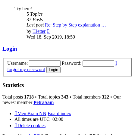
Try here!
5
Topics
37
Posts
Last post
Re: Step by Step explanation …
View
by
TJetter
the
Wed 18. Sep 2019, 18:59
latest
post
Login
Username:
Password:
I
forgot my password
Statistics
Total posts
1718
• Total topics
343
• Total members
322
• Our
newest member
PetraSam
MemBrain NN
Board index
All times are
UTC+02:00
Delete cookies