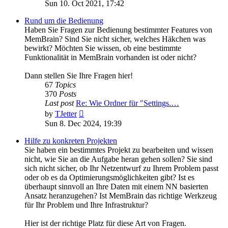
the
Sun 10. Oct 2021, 17:42
latest
post
Rund um die Bedienung
Haben Sie Fragen zur Bedienung bestimmter Features von
MemBrain? Sind Sie nicht sicher, welches Häkchen was
bewirkt? Möchten Sie wissen, ob eine bestimmte
Funktionalität in MemBrain vorhanden ist oder nicht?
Dann stellen Sie Ihre Fragen hier!
67
Topics
370
Posts
Last post
Re: Wie Ordner für "Settings.…
View
by
TJetter
the
Sun 8. Dec 2024, 19:39
latest
post
Hilfe zu konkreten Projekten
Sie haben ein bestimmtes Projekt zu bearbeiten und wissen
nicht, wie Sie an die Aufgabe heran gehen sollen? Sie sind
sich nicht sicher, ob Ihr Netzentwurf zu Ihrem Problem passt
oder ob es da Optimierungsmöglichkeiten gibt? Ist es
überhaupt sinnvoll an Ihre Daten mit einem NN basierten
Ansatz heranzugehen? Ist MemBrain das richtige Werkzeug
für Ihr Problem und Ihre Infrastruktur?
Hier ist der richtige Platz für diese Art von Fragen.