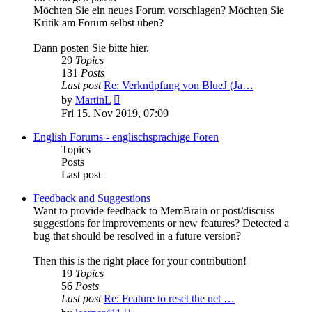
Möchten Sie ein neues Forum vorschlagen? Möchten Sie
Kritik am Forum selbst üben?
Dann posten Sie bitte hier.
29
Topics
131
Posts
Last post
Re: Verknüpfung von BlueJ (Ja…
View
by
MartinL
the
Fri 15. Nov 2019, 07:09
latest
post
English Forums - englischsprachige Foren
Topics
Posts
Last post
Feedback and Suggestions
Want to provide feedback to MemBrain or post/discuss
suggestions for improvements or new features? Detected a
bug that should be resolved in a future version?
Then this is the right place for your contribution!
19
Topics
56
Posts
Last post
Re: Feature to reset the net …
View