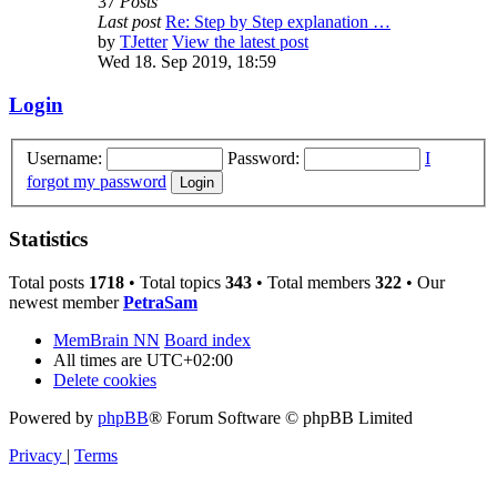
37
Posts
Last post
Re: Step by Step explanation …
by
TJetter
View the latest post
Wed 18. Sep 2019, 18:59
Login
Username:
Password:
I
forgot my password
Statistics
Total posts
1718
• Total topics
343
• Total members
322
• Our
newest member
PetraSam
MemBrain NN
Board index
All times are
UTC+02:00
Delete cookies
Powered by
phpBB
® Forum Software © phpBB Limited
Privacy
|
Terms