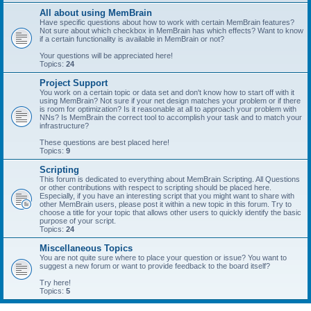
All about using MemBrain
Have specific questions about how to work with certain MemBrain features?
Not sure about which checkbox in MemBrain has which effects? Want to know
if a certain functionality is available in MemBrain or not?
Your questions will be appreciated here!
Topics:
24
Project Support
You work on a certain topic or data set and don't know how to start off with it
using MemBrain? Not sure if your net design matches your problem or if there
is room for optimization? Is it reasonable at all to approach your problem with
NNs? Is MemBrain the correct tool to accomplish your task and to match your
infrastructure?
These questions are best placed here!
Topics:
9
Scripting
This forum is dedicated to everything about MemBrain Scripting. All Questions
or other contributions with respect to scripting should be placed here.
Especially, if you have an interesting script that you might want to share with
other MemBrain users, please post it within a new topic in this forum. Try to
choose a title for your topic that allows other users to quickly identify the basic
purpose of your script.
Topics:
24
Miscellaneous Topics
You are not quite sure where to place your question or issue? You want to
suggest a new forum or want to provide feedback to the board itself?
Try here!
Topics:
5