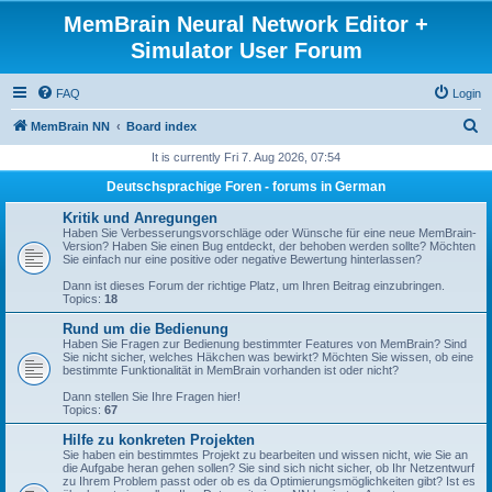
MemBrain Neural Network Editor +
Simulator User Forum
FAQ
Login
S
MemBrain NN
Board index
e
It is currently Fri 7. Aug 2026, 07:54
a
Deutschsprachige Foren - forums in German
r
Kritik und Anregungen
c
Haben Sie Verbesserungsvorschläge oder Wünsche für eine neue MemBrain-
Version? Haben Sie einen Bug entdeckt, der behoben werden sollte? Möchten
h
Sie einfach nur eine positive oder negative Bewertung hinterlassen?
Dann ist dieses Forum der richtige Platz, um Ihren Beitrag einzubringen.
Topics:
18
Rund um die Bedienung
Haben Sie Fragen zur Bedienung bestimmter Features von MemBrain? Sind
Sie nicht sicher, welches Häkchen was bewirkt? Möchten Sie wissen, ob eine
bestimmte Funktionalität in MemBrain vorhanden ist oder nicht?
Dann stellen Sie Ihre Fragen hier!
Topics:
67
Hilfe zu konkreten Projekten
Sie haben ein bestimmtes Projekt zu bearbeiten und wissen nicht, wie Sie an
die Aufgabe heran gehen sollen? Sie sind sich nicht sicher, ob Ihr Netzentwurf
zu Ihrem Problem passt oder ob es da Optimierungsmöglichkeiten gibt? Ist es