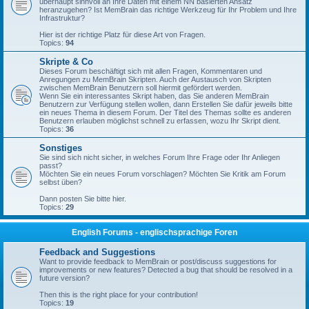
überhaupt sinnvoll an Ihre Daten mit einem NN basierten Ansatz
heranzugehen? Ist MemBrain das richtige Werkzeug für Ihr Problem und Ihre
Infrastruktur?
Hier ist der richtige Platz für diese Art von Fragen.
Topics:
94
Skripte & Co
Dieses Forum beschäftigt sich mit allen Fragen, Kommentaren und
Anregungen zu MemBrain Skripten. Auch der Austausch von Skripten
zwischen MemBrain Benutzern soll hiermit gefördert werden.
Wenn Sie ein interessantes Skript haben, das Sie anderen MemBrain
Benutzern zur Verfügung stellen wollen, dann Erstellen Sie dafür jeweils bitte
ein neues Thema in diesem Forum. Der Titel des Themas sollte es anderen
Benutzern erlauben möglichst schnell zu erfassen, wozu Ihr Skript dient.
Topics:
36
Sonstiges
Sie sind sich nicht sicher, in welches Forum Ihre Frage oder Ihr Anliegen
passt?
Möchten Sie ein neues Forum vorschlagen? Möchten Sie Kritik am Forum
selbst üben?
Dann posten Sie bitte hier.
Topics:
29
English Forums - englischsprachige Foren
Feedback and Suggestions
Want to provide feedback to MemBrain or post/discuss suggestions for
improvements or new features? Detected a bug that should be resolved in a
future version?
Then this is the right place for your contribution!
Topics:
19