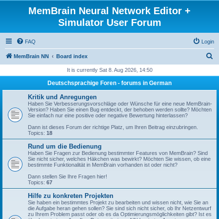
MemBrain Neural Network Editor +
Simulator User Forum
FAQ
Login
S
MemBrain NN
Board index
e
It is currently Sat 8. Aug 2026, 14:50
a
Deutschsprachige Foren - forums in German
r
Kritik und Anregungen
c
Haben Sie Verbesserungsvorschläge oder Wünsche für eine neue MemBrain-
Version? Haben Sie einen Bug entdeckt, der behoben werden sollte? Möchten
h
Sie einfach nur eine positive oder negative Bewertung hinterlassen?
Dann ist dieses Forum der richtige Platz, um Ihren Beitrag einzubringen.
Topics:
18
Rund um die Bedienung
Haben Sie Fragen zur Bedienung bestimmter Features von MemBrain? Sind
Sie nicht sicher, welches Häkchen was bewirkt? Möchten Sie wissen, ob eine
bestimmte Funktionalität in MemBrain vorhanden ist oder nicht?
Dann stellen Sie Ihre Fragen hier!
Topics:
67
Hilfe zu konkreten Projekten
Sie haben ein bestimmtes Projekt zu bearbeiten und wissen nicht, wie Sie an
die Aufgabe heran gehen sollen? Sie sind sich nicht sicher, ob Ihr Netzentwurf
zu Ihrem Problem passt oder ob es da Optimierungsmöglichkeiten gibt? Ist es