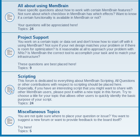
All about using MemBrain
Have specific questions about how to work with certain MemBrain features?
Not sure about which checkbox in MemBrain has which effects? Want to know
if a certain functionality is available in MemBrain or not?
Your questions will be appreciated here!
Topics:
24
Project Support
You work on a certain topic or data set and don't know how to start off with it
using MemBrain? Not sure if your net design matches your problem or if there
is room for optimization? Is it reasonable at all to approach your problem with
NNs? Is MemBrain the correct tool to accomplish your task and to match your
infrastructure?
These questions are best placed here!
Topics:
9
Scripting
This forum is dedicated to everything about MemBrain Scripting. All Questions
or other contributions with respect to scripting should be placed here.
Especially, if you have an interesting script that you might want to share with
other MemBrain users, please post it within a new topic in this forum. Try to
choose a title for your topic that allows other users to quickly identify the basic
purpose of your script.
Topics:
24
Miscellaneous Topics
You are not quite sure where to place your question or issue? You want to
suggest a new forum or want to provide feedback to the board itself?
Try here!
Topics:
5