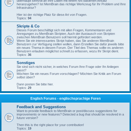
überhaupt sinnvoll an Ihre Daten mit einem NN basierten Ansatz
heranzugehen? Ist MemBrain das richtige Werkzeug für Ihr Problem und Ihre
Infrastruktur?
Hier ist der richtige Platz für diese Art von Fragen.
Topics:
94
Skripte & Co
Dieses Forum beschäftigt sich mit allen Fragen, Kommentaren und
Anregungen zu MemBrain Skripten. Auch der Austausch von Skripten
zwischen MemBrain Benutzern soll hiermit gefördert werden.
Wenn Sie ein interessantes Skript haben, das Sie anderen MemBrain
Benutzern zur Verfügung stellen wollen, dann Erstellen Sie dafür jeweils bitte
ein neues Thema in diesem Forum. Der Titel des Themas sollte es anderen
Benutzern erlauben möglichst schnell zu erfassen, wozu Ihr Skript dient.
Topics:
36
Sonstiges
Sie sind sich nicht sicher, in welches Forum Ihre Frage oder Ihr Anliegen
passt?
Möchten Sie ein neues Forum vorschlagen? Möchten Sie Kritik am Forum
selbst üben?
Dann posten Sie bitte hier.
Topics:
29
English Forums - englischsprachige Foren
Feedback and Suggestions
Want to provide feedback to MemBrain or post/discuss suggestions for
improvements or new features? Detected a bug that should be resolved in a
future version?
Then this is the right place for your contribution!
Topics:
19