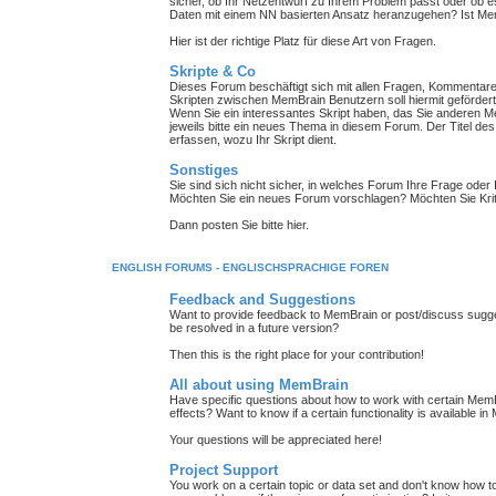
sicher, ob Ihr Netzentwurf zu Ihrem Problem passt oder ob es
Daten mit einem NN basierten Ansatz heranzugehen? Ist MemB
Hier ist der richtige Platz für diese Art von Fragen.
Skripte & Co
Dieses Forum beschäftigt sich mit allen Fragen, Kommenta
Skripten zwischen MemBrain Benutzern soll hiermit geförder
Wenn Sie ein interessantes Skript haben, das Sie anderen Me
jeweils bitte ein neues Thema in diesem Forum. Der Titel de
erfassen, wozu Ihr Skript dient.
Sonstiges
Sie sind sich nicht sicher, in welches Forum Ihre Frage oder 
Möchten Sie ein neues Forum vorschlagen? Möchten Sie Kri
Dann posten Sie bitte hier.
ENGLISH FORUMS - ENGLISCHSPRACHIGE FOREN
Feedback and Suggestions
Want to provide feedback to MemBrain or post/discuss sugge
be resolved in a future version?
Then this is the right place for your contribution!
All about using MemBrain
Have specific questions about how to work with certain Me
effects? Want to know if a certain functionality is available i
Your questions will be appreciated here!
Project Support
You work on a certain topic or data set and don't know how to