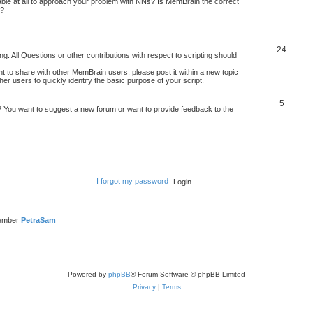
onable at all to approach your problem with NNs? Is MemBrain the correct
e?
24
g. All Questions or other contributions with respect to scripting should
ant to share with other MemBrain users, please post it within a new topic
other users to quickly identify the basic purpose of your script.
5
? You want to suggest a new forum or want to provide feedback to the
I forgot my password
member
PetraSam
Powered by
phpBB
® Forum Software © phpBB Limited
Privacy
|
Terms