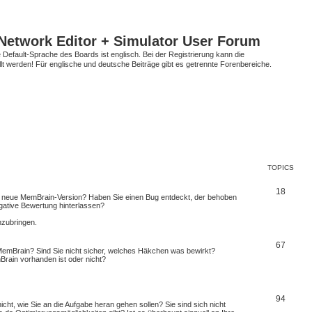
Network Editor + Simulator User Forum
Default-Sprache des Boards ist englisch. Bei der Registrierung kann die
t werden! Für englische und deutsche Beiträge gibt es getrennte Forenbereiche.
TOPICS
18
 neue MemBrain-Version? Haben Sie einen Bug entdeckt, der behoben
egative Bewertung hinterlassen?
nzubringen.
67
emBrain? Sind Sie nicht sicher, welches Häkchen was bewirkt?
Brain vorhanden ist oder nicht?
94
cht, wie Sie an die Aufgabe heran gehen sollen? Sie sind sich nicht