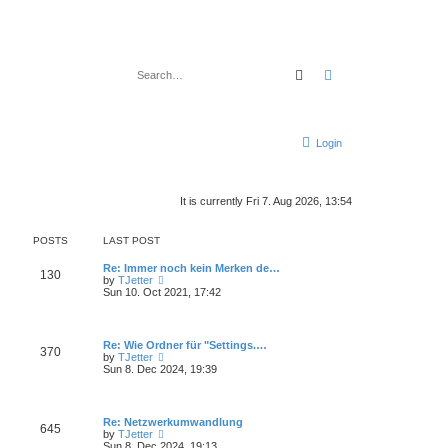
Search
Advanced search
Login
It is currently Fri 7. Aug 2026, 13:54
POSTS
LAST POST
Re: Immer noch kein Merken de…
130
V
by
TJetter
i
Sun 10. Oct 2021, 17:42
e
w
t
h
Re: Wie Ordner für "Settings.…
370
e
V
by
TJetter
l
i
Sun 8. Dec 2024, 19:39
a
e
t
w
e
t
s
h
Re: Netzwerkumwandlung
t
645
e
V
by
TJetter
p
l
i
Sun 8. Dec 2024, 19:13
o