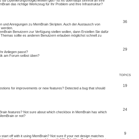
 da Optimierungsmöglichkeiten gibt? Ist es überhaupt sinnvoll an Ihre
rain das richtige Werkzeug für Ihr Problem und Ihre Infrastruktur?
36
ren und Anregungen zu MemBrain Skripten. Auch der Austausch von
t werden.
mBrain Benutzern zur Verfügung stellen wollen, dann Erstellen Sie dafür
s Themas sollte es anderen Benutzern erlauben möglichst schnell zu
29
Ihr Anliegen passt?
tik am Forum selbst üben?
TOPICS
19
stions for improvements or new features? Detected a bug that should
24
mBrain features? Not sure about which checkbox in MemBrain has which
n MemBrain or not?
9
 start off with it using MemBrain? Not sure if your net design matches