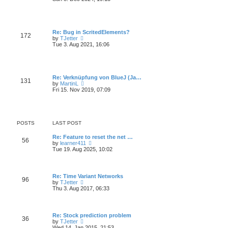
a
e
s
t
w
t
e
t
s
h
t
e
Re: Bug in ScritedElements?
p
172
l
V
by
TJetter
o
a
i
Tue 3. Aug 2021, 16:06
s
t
e
t
e
w
s
t
t
h
p
e
Re: Verknüpfung von BlueJ (Ja…
o
131
l
V
by
MartinL
s
a
i
Fri 15. Nov 2019, 07:09
t
t
e
e
w
s
t
t
h
p
e
POSTS
LAST POST
o
l
s
a
t
Re: Feature to reset the net …
t
56
V
by
learner411
e
i
Tue 19. Aug 2025, 10:02
s
e
t
w
p
t
o
h
s
Re: Time Variant Networks
96
e
t
V
by
TJetter
l
i
Thu 3. Aug 2017, 06:33
a
e
t
w
e
t
s
h
Re: Stock prediction problem
t
36
e
V
by
TJetter
p
l
i
Wed 14. Jan 2015, 21:53