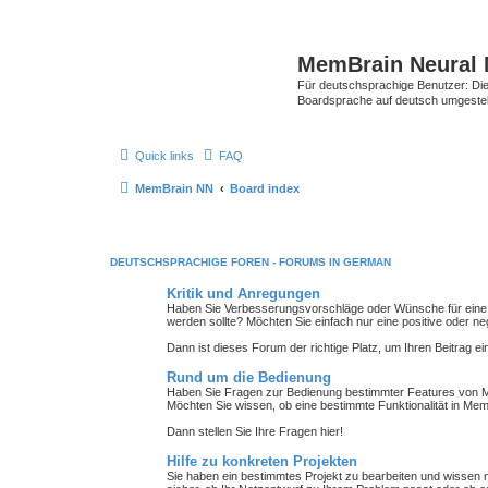
MemBrain Neural 
Für deutschsprachige Benutzer: Die 
Boardsprache auf deutsch umgestell
Quick links
FAQ
MemBrain NN
Board index
DEUTSCHSPRACHIGE FOREN - FORUMS IN GERMAN
Kritik und Anregungen
Haben Sie Verbesserungsvorschläge oder Wünsche für eine
werden sollte? Möchten Sie einfach nur eine positive oder n
Dann ist dieses Forum der richtige Platz, um Ihren Beitrag ei
Rund um die Bedienung
Haben Sie Fragen zur Bedienung bestimmter Features von M
Möchten Sie wissen, ob eine bestimmte Funktionalität in Mem
Dann stellen Sie Ihre Fragen hier!
Hilfe zu konkreten Projekten
Sie haben ein bestimmtes Projekt zu bearbeiten und wissen ni