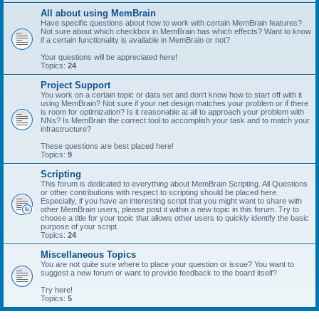
All about using MemBrain
Have specific questions about how to work with certain MemBrain features?
Not sure about which checkbox in MemBrain has which effects? Want to know
if a certain functionality is available in MemBrain or not?
Your questions will be appreciated here!
Topics:
24
Project Support
You work on a certain topic or data set and don't know how to start off with it
using MemBrain? Not sure if your net design matches your problem or if there
is room for optimization? Is it reasonable at all to approach your problem with
NNs? Is MemBrain the correct tool to accomplish your task and to match your
infrastructure?
These questions are best placed here!
Topics:
9
Scripting
This forum is dedicated to everything about MemBrain Scripting. All Questions
or other contributions with respect to scripting should be placed here.
Especially, if you have an interesting script that you might want to share with
other MemBrain users, please post it within a new topic in this forum. Try to
choose a title for your topic that allows other users to quickly identify the basic
purpose of your script.
Topics:
24
Miscellaneous Topics
You are not quite sure where to place your question or issue? You want to
suggest a new forum or want to provide feedback to the board itself?
Try here!
Topics:
5