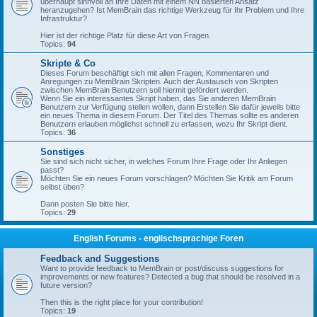
überhaupt sinnvoll an Ihre Daten mit einem NN basierten Ansatz
heranzugehen? Ist MemBrain das richtige Werkzeug für Ihr Problem und Ihre
Infrastruktur?
Hier ist der richtige Platz für diese Art von Fragen.
Topics:
94
Skripte & Co
Dieses Forum beschäftigt sich mit allen Fragen, Kommentaren und
Anregungen zu MemBrain Skripten. Auch der Austausch von Skripten
zwischen MemBrain Benutzern soll hiermit gefördert werden.
Wenn Sie ein interessantes Skript haben, das Sie anderen MemBrain
Benutzern zur Verfügung stellen wollen, dann Erstellen Sie dafür jeweils bitte
ein neues Thema in diesem Forum. Der Titel des Themas sollte es anderen
Benutzern erlauben möglichst schnell zu erfassen, wozu Ihr Skript dient.
Topics:
36
Sonstiges
Sie sind sich nicht sicher, in welches Forum Ihre Frage oder Ihr Anliegen
passt?
Möchten Sie ein neues Forum vorschlagen? Möchten Sie Kritik am Forum
selbst üben?
Dann posten Sie bitte hier.
Topics:
29
English Forums - englischsprachige Foren
Feedback and Suggestions
Want to provide feedback to MemBrain or post/discuss suggestions for
improvements or new features? Detected a bug that should be resolved in a
future version?
Then this is the right place for your contribution!
Topics:
19