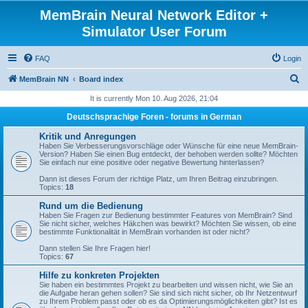
MemBrain Neural Network Editor +
Simulator User Forum
FAQ
Login
S
MemBrain NN
Board index
e
It is currently Mon 10. Aug 2026, 21:04
a
Deutschsprachige Foren - forums in German
r
Kritik und Anregungen
c
Haben Sie Verbesserungsvorschläge oder Wünsche für eine neue MemBrain-
Version? Haben Sie einen Bug entdeckt, der behoben werden sollte? Möchten
h
Sie einfach nur eine positive oder negative Bewertung hinterlassen?
Dann ist dieses Forum der richtige Platz, um Ihren Beitrag einzubringen.
Topics:
18
Rund um die Bedienung
Haben Sie Fragen zur Bedienung bestimmter Features von MemBrain? Sind
Sie nicht sicher, welches Häkchen was bewirkt? Möchten Sie wissen, ob eine
bestimmte Funktionalität in MemBrain vorhanden ist oder nicht?
Dann stellen Sie Ihre Fragen hier!
Topics:
67
Hilfe zu konkreten Projekten
Sie haben ein bestimmtes Projekt zu bearbeiten und wissen nicht, wie Sie an
die Aufgabe heran gehen sollen? Sie sind sich nicht sicher, ob Ihr Netzentwurf
zu Ihrem Problem passt oder ob es da Optimierungsmöglichkeiten gibt? Ist es