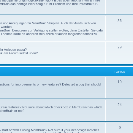
 da Optimierungsmöglichkeiten gibt? Ist es überhaupt sinnvoll an Ihre
rain das richtige Werkzeug für Ihr Problem und Ihre Infrastruktur?
36
ren und Anregungen zu MemBrain Skripten. Auch der Austausch von
t werden.
mBrain Benutzern zur Verfügung stellen wollen, dann Erstellen Sie dafür
s Themas sollte es anderen Benutzern erlauben möglichst schnell zu
29
Ihr Anliegen passt?
tik am Forum selbst üben?
TOPICS
19
stions for improvements or new features? Detected a bug that should
24
mBrain features? Not sure about which checkbox in MemBrain has which
n MemBrain or not?
9
 start off with it using MemBrain? Not sure if your net design matches