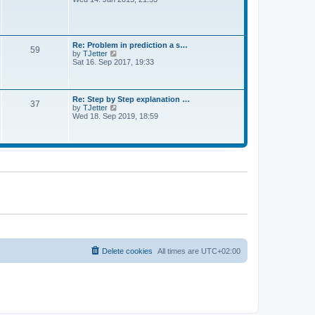
o
a
e
s
t
w
t
e
t
s
h
t
e
Re: Problem in prediction a s…
p
59
l
V
by
TJetter
o
a
i
Sat 16. Sep 2017, 19:33
s
t
e
t
e
w
s
t
t
h
Re: Step by Step explanation …
p
37
e
V
by
TJetter
o
l
i
Wed 18. Sep 2019, 18:59
s
a
e
t
t
w
e
t
s
h
t
e
p
l
o
a
s
t
t
e
s
t
p
o
s
t
Delete cookies
All times are
UTC+02:00