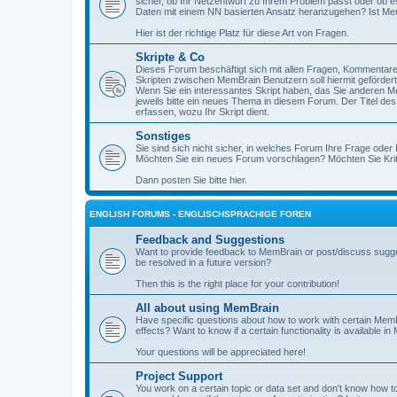
sicher, ob Ihr Netzentwurf zu Ihrem Problem passt oder ob es
Daten mit einem NN basierten Ansatz heranzugehen? Ist MemB
Hier ist der richtige Platz für diese Art von Fragen.
Skripte & Co
Dieses Forum beschäftigt sich mit allen Fragen, Kommenta
Skripten zwischen MemBrain Benutzern soll hiermit geförder
Wenn Sie ein interessantes Skript haben, das Sie anderen Me
jeweils bitte ein neues Thema in diesem Forum. Der Titel de
erfassen, wozu Ihr Skript dient.
Sonstiges
Sie sind sich nicht sicher, in welches Forum Ihre Frage oder 
Möchten Sie ein neues Forum vorschlagen? Möchten Sie Kri
Dann posten Sie bitte hier.
ENGLISH FORUMS - ENGLISCHSPRACHIGE FOREN
Feedback and Suggestions
Want to provide feedback to MemBrain or post/discuss sugge
be resolved in a future version?
Then this is the right place for your contribution!
All about using MemBrain
Have specific questions about how to work with certain Me
effects? Want to know if a certain functionality is available i
Your questions will be appreciated here!
Project Support
You work on a certain topic or data set and don't know how to