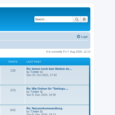
Search
Advanced search
Login
It is currently Fri 7. Aug 2026, 12:13
POSTS
LAST POST
Re: Immer noch kein Merken de…
130
V
by
TJetter
i
Sun 10. Oct 2021, 17:42
e
w
t
h
Re: Wie Ordner für "Settings.…
370
e
V
by
TJetter
l
i
Sun 8. Dec 2024, 19:39
a
e
t
w
e
t
s
h
Re: Netzwerkumwandlung
t
645
e
V
by
TJetter
p
l
i
Sun 8. Dec 2024, 19:13
o