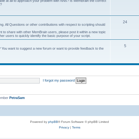
onable at all to approach your problem with NNs? Is MemBrain the correct
e?
24
g. All Questions or other contributions with respect to scripting should
ant to share with other MemBrain users, please post it within a new topic
other users to quickly identify the basic purpose of your script.
5
? You want to suggest a new forum or want to provide feedback to the
I forgot my password
member
PetraSam
Powered by
phpBB
® Forum Software © phpBB Limited
Privacy
|
Terms