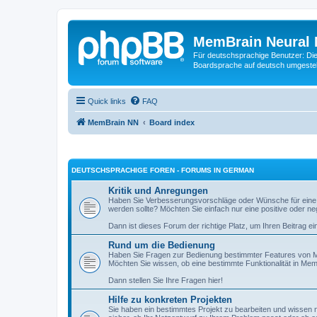
MemBrain Neural 
Für deutschsprachige Benutzer: Die 
Boardsprache auf deutsch umgestell
Quick links
FAQ
MemBrain NN
Board index
DEUTSCHSPRACHIGE FOREN - FORUMS IN GERMAN
Kritik und Anregungen
Haben Sie Verbesserungsvorschläge oder Wünsche für eine
werden sollte? Möchten Sie einfach nur eine positive oder n
Dann ist dieses Forum der richtige Platz, um Ihren Beitrag ei
Rund um die Bedienung
Haben Sie Fragen zur Bedienung bestimmter Features von M
Möchten Sie wissen, ob eine bestimmte Funktionalität in Mem
Dann stellen Sie Ihre Fragen hier!
Hilfe zu konkreten Projekten
Sie haben ein bestimmtes Projekt zu bearbeiten und wissen ni