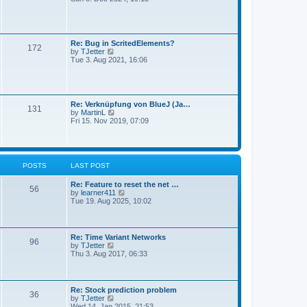
a
e
s
t
w
t
e
t
s
h
t
e
Re: Bug in ScritedElements?
p
172
l
V
by
TJetter
o
a
i
Tue 3. Aug 2021, 16:06
s
t
e
t
e
w
s
t
t
h
p
e
Re: Verknüpfung von BlueJ (Ja…
o
131
l
V
by
MartinL
s
a
i
Fri 15. Nov 2019, 07:09
t
t
e
e
w
s
t
t
h
p
e
POSTS
LAST POST
o
l
s
a
t
Re: Feature to reset the net …
t
56
V
by
learner411
e
i
Tue 19. Aug 2025, 10:02
s
e
t
w
p
t
o
h
s
Re: Time Variant Networks
96
e
t
V
by
TJetter
l
i
Thu 3. Aug 2017, 06:33
a
e
t
w
e
t
s
h
Re: Stock prediction problem
t
36
e
V
by
TJetter
p
l
i
Wed 14. Jan 2015, 21:53