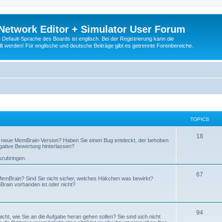
Network Editor + Simulator User Forum
Default-Sprache des Boards ist englisch. Bei der Registrierung kann die
t werden! Für englische und deutsche Beiträge gibt es getrennte Forenbereiche.
TOPICS
18
 neue MemBrain-Version? Haben Sie einen Bug entdeckt, der behoben
egative Bewertung hinterlassen?
nzubringen.
67
emBrain? Sind Sie nicht sicher, welches Häkchen was bewirkt?
Brain vorhanden ist oder nicht?
94
cht, wie Sie an die Aufgabe heran gehen sollen? Sie sind sich nicht