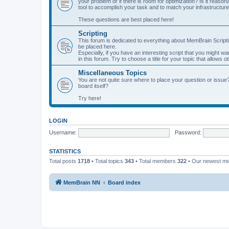
your problem or if there is room for optimization? Is it reas
tool to accomplish your task and to match your infrastructur
These questions are best placed here!
Scripting
This forum is dedicated to everything about MemBrain Scriptin
be placed here.
Especially, if you have an interesting script that you might w
in this forum. Try to choose a title for your topic that allows 
Miscellaneous Topics
You are not quite sure where to place your question or issue
board itself?
Try here!
LOGIN
Username:
Password:
STATISTICS
Total posts
1718
• Total topics
343
• Total members
322
• Our newest 
MemBrain NN
Board index