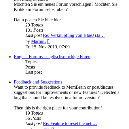
Möchten Sie ein neues Forum vorschlagen? Möchten Sie
Kritik am Forum selbst üben?
Dann posten Sie bitte hier.
29
Topics
131
Posts
Last post
Re: Verknüpfung von BlueJ (Ja…
View
by
MartinL
the
Fri 15. Nov 2019, 07:09
latest
post
English Forums - englischsprachige Foren
Topics
Posts
Last post
Feedback and Suggestions
Want to provide feedback to MemBrain or post/discuss
suggestions for improvements or new features? Detected a
bug that should be resolved in a future version?
Then this is the right place for your contribution!
19
Topics
56
Posts
Last post
Re: Feature to reset the net …
View