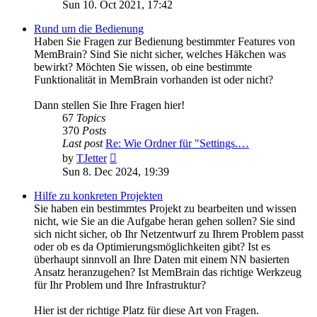
the
Sun 10. Oct 2021, 17:42
latest
post
Rund um die Bedienung
Haben Sie Fragen zur Bedienung bestimmter Features von
MemBrain? Sind Sie nicht sicher, welches Häkchen was
bewirkt? Möchten Sie wissen, ob eine bestimmte
Funktionalität in MemBrain vorhanden ist oder nicht?
Dann stellen Sie Ihre Fragen hier!
67
Topics
370
Posts
Last post
Re: Wie Ordner für "Settings.…
View
by
TJetter
the
Sun 8. Dec 2024, 19:39
latest
post
Hilfe zu konkreten Projekten
Sie haben ein bestimmtes Projekt zu bearbeiten und wissen
nicht, wie Sie an die Aufgabe heran gehen sollen? Sie sind
sich nicht sicher, ob Ihr Netzentwurf zu Ihrem Problem passt
oder ob es da Optimierungsmöglichkeiten gibt? Ist es
überhaupt sinnvoll an Ihre Daten mit einem NN basierten
Ansatz heranzugehen? Ist MemBrain das richtige Werkzeug
für Ihr Problem und Ihre Infrastruktur?
Hier ist der richtige Platz für diese Art von Fragen.