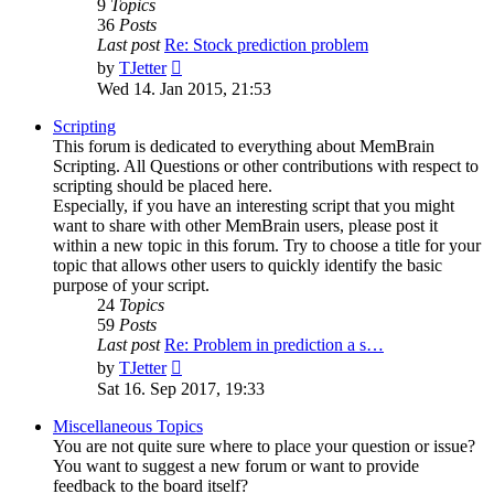
9
Topics
36
Posts
Last post
Re: Stock prediction problem
View
by
TJetter
the
Wed 14. Jan 2015, 21:53
latest
post
Scripting
This forum is dedicated to everything about MemBrain
Scripting. All Questions or other contributions with respect to
scripting should be placed here.
Especially, if you have an interesting script that you might
want to share with other MemBrain users, please post it
within a new topic in this forum. Try to choose a title for your
topic that allows other users to quickly identify the basic
purpose of your script.
24
Topics
59
Posts
Last post
Re: Problem in prediction a s…
View
by
TJetter
the
Sat 16. Sep 2017, 19:33
latest
post
Miscellaneous Topics
You are not quite sure where to place your question or issue?
You want to suggest a new forum or want to provide
feedback to the board itself?