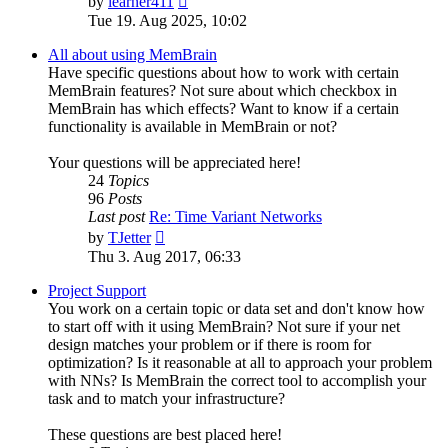
by
learner411
the
Tue 19. Aug 2025, 10:02
latest
post
All about using MemBrain
Have specific questions about how to work with certain
MemBrain features? Not sure about which checkbox in
MemBrain has which effects? Want to know if a certain
functionality is available in MemBrain or not?
Your questions will be appreciated here!
24
Topics
96
Posts
Last post
Re: Time Variant Networks
View
by
TJetter
the
Thu 3. Aug 2017, 06:33
latest
post
Project Support
You work on a certain topic or data set and don't know how
to start off with it using MemBrain? Not sure if your net
design matches your problem or if there is room for
optimization? Is it reasonable at all to approach your problem
with NNs? Is MemBrain the correct tool to accomplish your
task and to match your infrastructure?
These questions are best placed here!