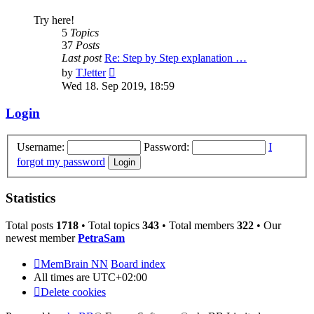
Try here!
5
Topics
37
Posts
Last post
Re: Step by Step explanation …
View
by
TJetter
the
Wed 18. Sep 2019, 18:59
latest
post
Login
Username:
Password:
I
forgot my password
Statistics
Total posts
1718
• Total topics
343
• Total members
322
• Our
newest member
PetraSam
MemBrain NN
Board index
All times are
UTC+02:00
Delete cookies