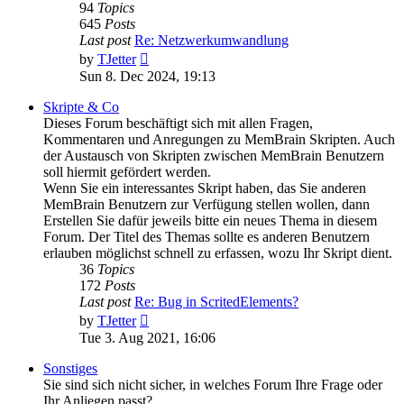
94
Topics
645
Posts
Last post
Re: Netzwerkumwandlung
View
by
TJetter
the
Sun 8. Dec 2024, 19:13
latest
post
Skripte & Co
Dieses Forum beschäftigt sich mit allen Fragen,
Kommentaren und Anregungen zu MemBrain Skripten. Auch
der Austausch von Skripten zwischen MemBrain Benutzern
soll hiermit gefördert werden.
Wenn Sie ein interessantes Skript haben, das Sie anderen
MemBrain Benutzern zur Verfügung stellen wollen, dann
Erstellen Sie dafür jeweils bitte ein neues Thema in diesem
Forum. Der Titel des Themas sollte es anderen Benutzern
erlauben möglichst schnell zu erfassen, wozu Ihr Skript dient.
36
Topics
172
Posts
Last post
Re: Bug in ScritedElements?
View
by
TJetter
the
Tue 3. Aug 2021, 16:06
latest
post
Sonstiges
Sie sind sich nicht sicher, in welches Forum Ihre Frage oder
Ihr Anliegen passt?