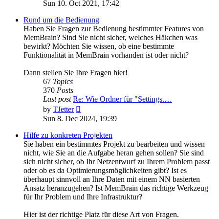
the
Sun 10. Oct 2021, 17:42
latest
post
Rund um die Bedienung
Haben Sie Fragen zur Bedienung bestimmter Features von
MemBrain? Sind Sie nicht sicher, welches Häkchen was
bewirkt? Möchten Sie wissen, ob eine bestimmte
Funktionalität in MemBrain vorhanden ist oder nicht?
Dann stellen Sie Ihre Fragen hier!
67
Topics
370
Posts
Last post
Re: Wie Ordner für "Settings.…
View
by
TJetter
the
Sun 8. Dec 2024, 19:39
latest
post
Hilfe zu konkreten Projekten
Sie haben ein bestimmtes Projekt zu bearbeiten und wissen
nicht, wie Sie an die Aufgabe heran gehen sollen? Sie sind
sich nicht sicher, ob Ihr Netzentwurf zu Ihrem Problem passt
oder ob es da Optimierungsmöglichkeiten gibt? Ist es
überhaupt sinnvoll an Ihre Daten mit einem NN basierten
Ansatz heranzugehen? Ist MemBrain das richtige Werkzeug
für Ihr Problem und Ihre Infrastruktur?
Hier ist der richtige Platz für diese Art von Fragen.