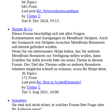
94
Topics
645
Posts
Last post
Re: Netzwerkumwandlung
View
by
TJetter
the
Sun 8. Dec 2024, 19:13
latest
post
Skripte & Co
Dieses Forum beschäftigt sich mit allen Fragen,
Kommentaren und Anregungen zu MemBrain Skripten. Auch
der Austausch von Skripten zwischen MemBrain Benutzern
soll hiermit gefördert werden.
Wenn Sie ein interessantes Skript haben, das Sie anderen
MemBrain Benutzern zur Verfügung stellen wollen, dann
Erstellen Sie dafür jeweils bitte ein neues Thema in diesem
Forum. Der Titel des Themas sollte es anderen Benutzern
erlauben möglichst schnell zu erfassen, wozu Ihr Skript dient.
36
Topics
172
Posts
Last post
Re: Bug in ScritedElements?
View
by
TJetter
the
Tue 3. Aug 2021, 16:06
latest
post
Sonstiges
Sie sind sich nicht sicher, in welches Forum Ihre Frage oder
Ihr Anliegen passt?