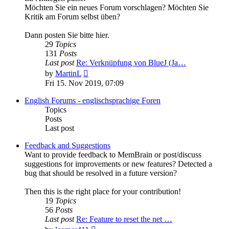
Möchten Sie ein neues Forum vorschlagen? Möchten Sie
Kritik am Forum selbst üben?
Dann posten Sie bitte hier.
29
Topics
131
Posts
Last post
Re: Verknüpfung von BlueJ (Ja…
View
by
MartinL
the
Fri 15. Nov 2019, 07:09
latest
post
English Forums - englischsprachige Foren
Topics
Posts
Last post
Feedback and Suggestions
Want to provide feedback to MemBrain or post/discuss
suggestions for improvements or new features? Detected a
bug that should be resolved in a future version?
Then this is the right place for your contribution!
19
Topics
56
Posts
Last post
Re: Feature to reset the net …
View