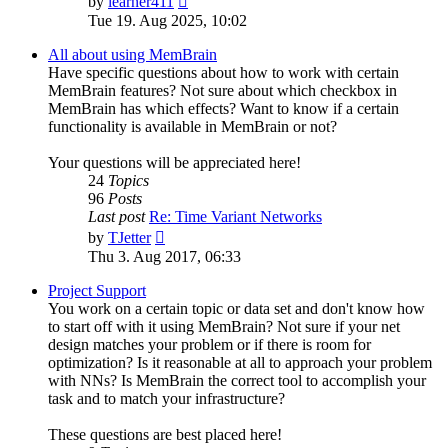
by
learner411
the
Tue 19. Aug 2025, 10:02
latest
post
All about using MemBrain
Have specific questions about how to work with certain
MemBrain features? Not sure about which checkbox in
MemBrain has which effects? Want to know if a certain
functionality is available in MemBrain or not?
Your questions will be appreciated here!
24
Topics
96
Posts
Last post
Re: Time Variant Networks
View
by
TJetter
the
Thu 3. Aug 2017, 06:33
latest
post
Project Support
You work on a certain topic or data set and don't know how
to start off with it using MemBrain? Not sure if your net
design matches your problem or if there is room for
optimization? Is it reasonable at all to approach your problem
with NNs? Is MemBrain the correct tool to accomplish your
task and to match your infrastructure?
These questions are best placed here!