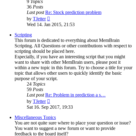
9
Topics
36
Posts
Last post
Re: Stock prediction problem
View
by
TJetter
the
Wed 14. Jan 2015, 21:53
latest
post
Scripting
This forum is dedicated to everything about MemBrain
Scripting. All Questions or other contributions with respect to
scripting should be placed here.
Especially, if you have an interesting script that you might
want to share with other MemBrain users, please post it
within a new topic in this forum. Try to choose a title for your
topic that allows other users to quickly identify the basic
purpose of your script.
24
Topics
59
Posts
Last post
Re: Problem in prediction a s…
View
by
TJetter
the
Sat 16. Sep 2017, 19:33
latest
post
Miscellaneous Topics
You are not quite sure where to place your question or issue?
You want to suggest a new forum or want to provide
feedback to the board itself?