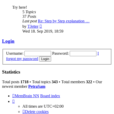
Try here!
5
Topics
37
Posts
Last post
Re: Step by Step explanation …
View
by
TJetter
the
Wed 18. Sep 2019, 18:59
latest
post
Login
Username:
Password:
I
forgot my password
Statistics
Total posts
1718
• Total topics
343
• Total members
322
• Our
newest member
PetraSam
MemBrain NN
Board index
All times are
UTC+02:00
Delete cookies