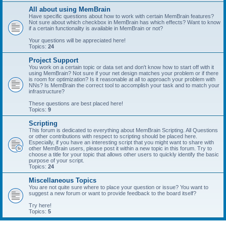
All about using MemBrain
Have specific questions about how to work with certain MemBrain features?
Not sure about which checkbox in MemBrain has which effects? Want to know
if a certain functionality is available in MemBrain or not?
Your questions will be appreciated here!
Topics:
24
Project Support
You work on a certain topic or data set and don't know how to start off with it
using MemBrain? Not sure if your net design matches your problem or if there
is room for optimization? Is it reasonable at all to approach your problem with
NNs? Is MemBrain the correct tool to accomplish your task and to match your
infrastructure?
These questions are best placed here!
Topics:
9
Scripting
This forum is dedicated to everything about MemBrain Scripting. All Questions
or other contributions with respect to scripting should be placed here.
Especially, if you have an interesting script that you might want to share with
other MemBrain users, please post it within a new topic in this forum. Try to
choose a title for your topic that allows other users to quickly identify the basic
purpose of your script.
Topics:
24
Miscellaneous Topics
You are not quite sure where to place your question or issue? You want to
suggest a new forum or want to provide feedback to the board itself?
Try here!
Topics:
5