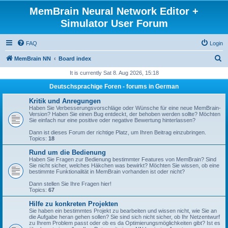
MemBrain Neural Network Editor +
Simulator User Forum
FAQ
Login
S
MemBrain NN
Board index
e
It is currently Sat 8. Aug 2026, 15:18
a
Deutschsprachige Foren - forums in German
r
Kritik und Anregungen
c
Haben Sie Verbesserungsvorschläge oder Wünsche für eine neue MemBrain-
Version? Haben Sie einen Bug entdeckt, der behoben werden sollte? Möchten
h
Sie einfach nur eine positive oder negative Bewertung hinterlassen?
Dann ist dieses Forum der richtige Platz, um Ihren Beitrag einzubringen.
Topics:
18
Rund um die Bedienung
Haben Sie Fragen zur Bedienung bestimmter Features von MemBrain? Sind
Sie nicht sicher, welches Häkchen was bewirkt? Möchten Sie wissen, ob eine
bestimmte Funktionalität in MemBrain vorhanden ist oder nicht?
Dann stellen Sie Ihre Fragen hier!
Topics:
67
Hilfe zu konkreten Projekten
Sie haben ein bestimmtes Projekt zu bearbeiten und wissen nicht, wie Sie an
die Aufgabe heran gehen sollen? Sie sind sich nicht sicher, ob Ihr Netzentwurf
zu Ihrem Problem passt oder ob es da Optimierungsmöglichkeiten gibt? Ist es