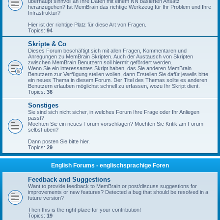
überhaupt sinnvoll an Ihre Daten mit einem NN basierten Ansatz
heranzugehen? Ist MemBrain das richtige Werkzeug für Ihr Problem und Ihre
Infrastruktur?
Hier ist der richtige Platz für diese Art von Fragen.
Topics:
94
Skripte & Co
Dieses Forum beschäftigt sich mit allen Fragen, Kommentaren und
Anregungen zu MemBrain Skripten. Auch der Austausch von Skripten
zwischen MemBrain Benutzern soll hiermit gefördert werden.
Wenn Sie ein interessantes Skript haben, das Sie anderen MemBrain
Benutzern zur Verfügung stellen wollen, dann Erstellen Sie dafür jeweils bitte
ein neues Thema in diesem Forum. Der Titel des Themas sollte es anderen
Benutzern erlauben möglichst schnell zu erfassen, wozu Ihr Skript dient.
Topics:
36
Sonstiges
Sie sind sich nicht sicher, in welches Forum Ihre Frage oder Ihr Anliegen
passt?
Möchten Sie ein neues Forum vorschlagen? Möchten Sie Kritik am Forum
selbst üben?
Dann posten Sie bitte hier.
Topics:
29
English Forums - englischsprachige Foren
Feedback and Suggestions
Want to provide feedback to MemBrain or post/discuss suggestions for
improvements or new features? Detected a bug that should be resolved in a
future version?
Then this is the right place for your contribution!
Topics:
19