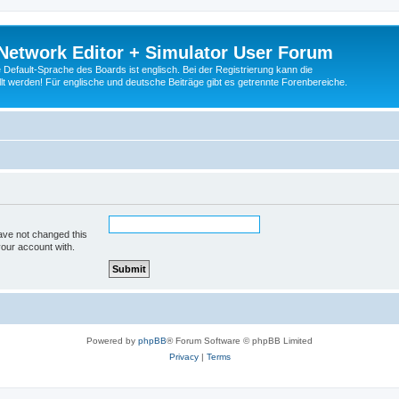
Network Editor + Simulator User Forum
Default-Sprache des Boards ist englisch. Bei der Registrierung kann die
t werden! Für englische und deutsche Beiträge gibt es getrennte Forenbereiche.
ave not changed this
your account with.
Powered by
phpBB
® Forum Software © phpBB Limited
Privacy
|
Terms