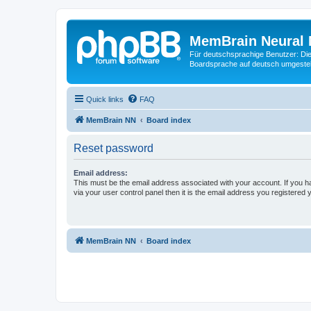
MemBrain Neural 
Für deutschsprachige Benutzer: Die 
Boardsprache auf deutsch umgestell
Quick links
FAQ
MemBrain NN
Board index
Reset password
Email address:
This must be the email address associated with your account. If you h
via your user control panel then it is the email address you registered 
MemBrain NN
Board index