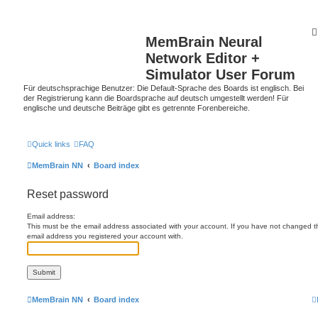
MemBrain Neural
Network Editor +
Simulator User Forum
Für deutschsprachige Benutzer: Die Default-Sprache des Boards ist englisch. Bei
der Registrierung kann die Boardsprache auf deutsch umgestellt werden! Für
englische und deutsche Beiträge gibt es getrennte Forenbereiche.
Quick links
FAQ
MemBrain NN
Board index
Reset password
Email address:
This must be the email address associated with your account. If you have not changed this
email address you registered your account with.
MemBrain NN
Board index