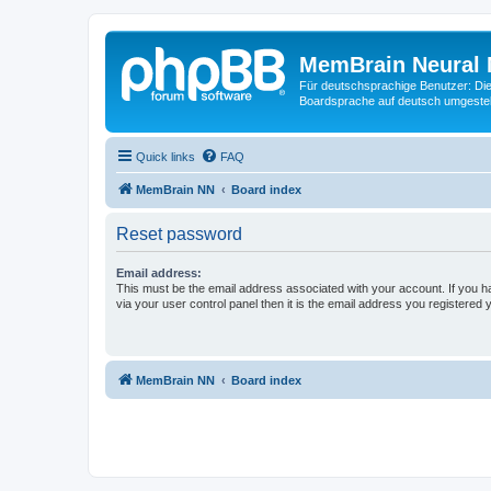
MemBrain Neural 
Für deutschsprachige Benutzer: Die 
Boardsprache auf deutsch umgestell
Quick links
FAQ
MemBrain NN
Board index
Reset password
Email address:
This must be the email address associated with your account. If you h
via your user control panel then it is the email address you registered 
MemBrain NN
Board index