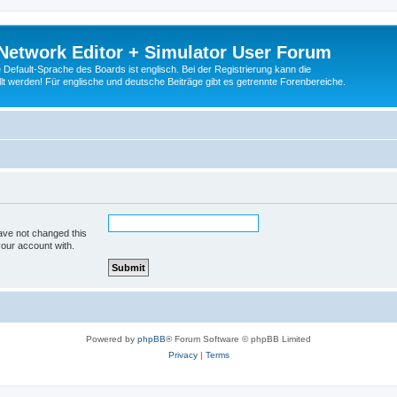
Network Editor + Simulator User Forum
Default-Sprache des Boards ist englisch. Bei der Registrierung kann die
t werden! Für englische und deutsche Beiträge gibt es getrennte Forenbereiche.
ave not changed this
your account with.
Powered by
phpBB
® Forum Software © phpBB Limited
Privacy
|
Terms