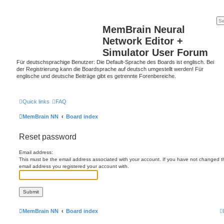
MemBrain Neural
Network Editor +
Simulator User Forum
Für deutschsprachige Benutzer: Die Default-Sprache des Boards ist englisch. Bei
der Registrierung kann die Boardsprache auf deutsch umgestellt werden! Für
englische und deutsche Beiträge gibt es getrennte Forenbereiche.
Quick links
FAQ
MemBrain NN
Board index
Reset password
Email address:
This must be the email address associated with your account. If you have not changed this
email address you registered your account with.
MemBrain NN
Board index