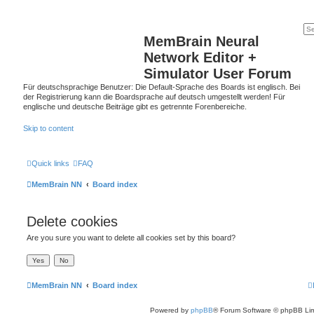
MemBrain Neural
Network Editor +
Simulator User Forum
Für deutschsprachige Benutzer: Die Default-Sprache des Boards ist englisch. Bei
der Registrierung kann die Boardsprache auf deutsch umgestellt werden! Für
englische und deutsche Beiträge gibt es getrennte Forenbereiche.
Skip to content
Quick links
FAQ
MemBrain NN
Board index
Delete cookies
Are you sure you want to delete all cookies set by this board?
MemBrain NN
Board index
Powered by
phpBB
® Forum Software © phpBB Lim