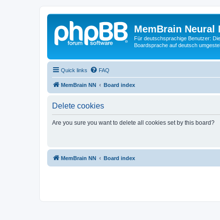
MemBrain Neural 
Für deutschsprachige Benutzer: Die 
Boardsprache auf deutsch umgestell
Quick links
FAQ
MemBrain NN
Board index
Delete cookies
Are you sure you want to delete all cookies set by this board?
MemBrain NN
Board index