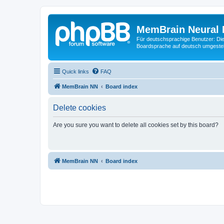
MemBrain Neural 
Für deutschsprachige Benutzer: Die 
Boardsprache auf deutsch umgestell
Quick links
FAQ
MemBrain NN
Board index
Delete cookies
Are you sure you want to delete all cookies set by this board?
MemBrain NN
Board index