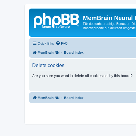
MemBrain Neural 
Für deutschsprachige Benutzer: Die 
Boardsprache auf deutsch umgestell
Quick links
FAQ
MemBrain NN
Board index
Delete cookies
Are you sure you want to delete all cookies set by this board?
MemBrain NN
Board index