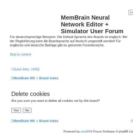
MemBrain Neural
Network Editor +
Simulator User Forum
Für deutschsprachige Benutzer: Die Default-Sprache des Boards ist englisch. Bei
der Registrierung kann die Boardsprache auf deutsch umgestellt werden! Für
englische und deutsche Beiträge gibt es getrennte Forenbereiche.
Skip to content
Quick links
FAQ
MemBrain NN
Board index
Delete cookies
Are you sure you want to delete all cookies set by this board?
MemBrain NN
Board index
Powered by
phpBB
® Forum Software © phpBB Lim