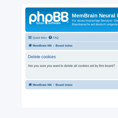
MemBrain Neural 
Für deutschsprachige Benutzer: Die 
Boardsprache auf deutsch umgestell
Quick links
FAQ
MemBrain NN
Board index
Delete cookies
Are you sure you want to delete all cookies set by this board?
MemBrain NN
Board index