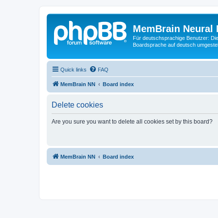
MemBrain Neural 
Für deutschsprachige Benutzer: Die 
Boardsprache auf deutsch umgestell
Quick links
FAQ
MemBrain NN
Board index
Delete cookies
Are you sure you want to delete all cookies set by this board?
MemBrain NN
Board index