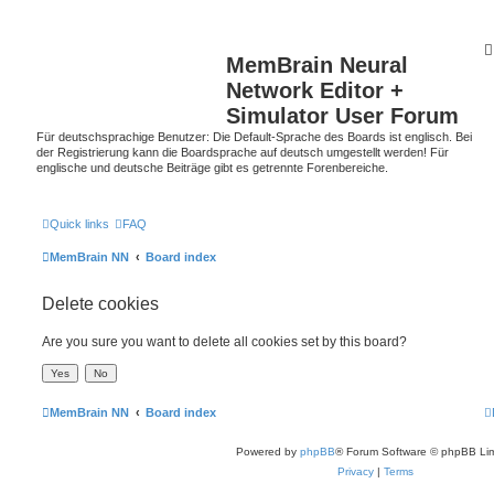
MemBrain Neural
Network Editor +
Simulator User Forum
Für deutschsprachige Benutzer: Die Default-Sprache des Boards ist englisch. Bei
der Registrierung kann die Boardsprache auf deutsch umgestellt werden! Für
englische und deutsche Beiträge gibt es getrennte Forenbereiche.
Quick links
FAQ
MemBrain NN
Board index
Delete cookies
Are you sure you want to delete all cookies set by this board?
MemBrain NN
Board index
Powered by
phpBB
® Forum Software © phpBB Lim
Privacy
|
Terms