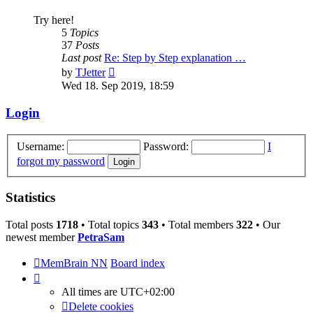
Try here!
5
Topics
37
Posts
Last post
Re: Step by Step explanation …
View
by
TJetter
the
Wed 18. Sep 2019, 18:59
latest
post
Login
Username:
Password:
I
forgot my password
Statistics
Total posts
1718
• Total topics
343
• Total members
322
• Our
newest member
PetraSam
MemBrain NN
Board index
All times are
UTC+02:00
Delete cookies