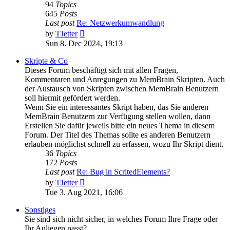
94
Topics
645
Posts
Last post
Re: Netzwerkumwandlung
View
by
TJetter
the
Sun 8. Dec 2024, 19:13
latest
post
Skripte & Co
Dieses Forum beschäftigt sich mit allen Fragen,
Kommentaren und Anregungen zu MemBrain Skripten. Auch
der Austausch von Skripten zwischen MemBrain Benutzern
soll hiermit gefördert werden.
Wenn Sie ein interessantes Skript haben, das Sie anderen
MemBrain Benutzern zur Verfügung stellen wollen, dann
Erstellen Sie dafür jeweils bitte ein neues Thema in diesem
Forum. Der Titel des Themas sollte es anderen Benutzern
erlauben möglichst schnell zu erfassen, wozu Ihr Skript dient.
36
Topics
172
Posts
Last post
Re: Bug in ScritedElements?
View
by
TJetter
the
Tue 3. Aug 2021, 16:06
latest
post
Sonstiges
Sie sind sich nicht sicher, in welches Forum Ihre Frage oder
Ihr Anliegen passt?