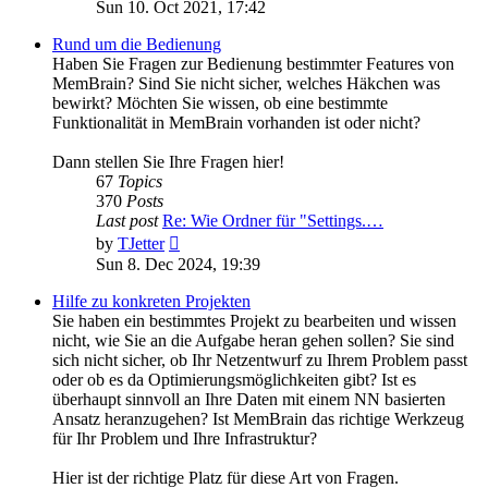
the
Sun 10. Oct 2021, 17:42
latest
post
Rund um die Bedienung
Haben Sie Fragen zur Bedienung bestimmter Features von
MemBrain? Sind Sie nicht sicher, welches Häkchen was
bewirkt? Möchten Sie wissen, ob eine bestimmte
Funktionalität in MemBrain vorhanden ist oder nicht?
Dann stellen Sie Ihre Fragen hier!
67
Topics
370
Posts
Last post
Re: Wie Ordner für "Settings.…
View
by
TJetter
the
Sun 8. Dec 2024, 19:39
latest
post
Hilfe zu konkreten Projekten
Sie haben ein bestimmtes Projekt zu bearbeiten und wissen
nicht, wie Sie an die Aufgabe heran gehen sollen? Sie sind
sich nicht sicher, ob Ihr Netzentwurf zu Ihrem Problem passt
oder ob es da Optimierungsmöglichkeiten gibt? Ist es
überhaupt sinnvoll an Ihre Daten mit einem NN basierten
Ansatz heranzugehen? Ist MemBrain das richtige Werkzeug
für Ihr Problem und Ihre Infrastruktur?
Hier ist der richtige Platz für diese Art von Fragen.