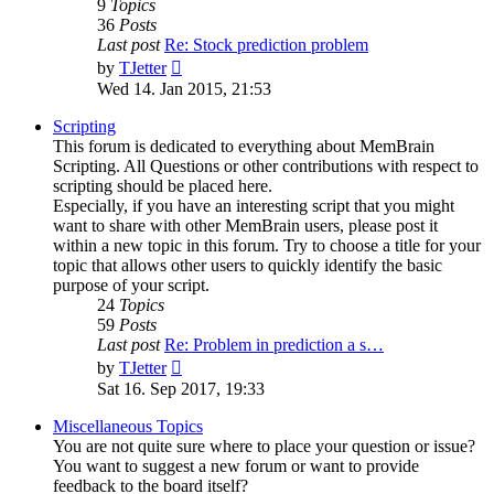
9
Topics
36
Posts
Last post
Re: Stock prediction problem
View
by
TJetter
the
Wed 14. Jan 2015, 21:53
latest
post
Scripting
This forum is dedicated to everything about MemBrain
Scripting. All Questions or other contributions with respect to
scripting should be placed here.
Especially, if you have an interesting script that you might
want to share with other MemBrain users, please post it
within a new topic in this forum. Try to choose a title for your
topic that allows other users to quickly identify the basic
purpose of your script.
24
Topics
59
Posts
Last post
Re: Problem in prediction a s…
View
by
TJetter
the
Sat 16. Sep 2017, 19:33
latest
post
Miscellaneous Topics
You are not quite sure where to place your question or issue?
You want to suggest a new forum or want to provide
feedback to the board itself?