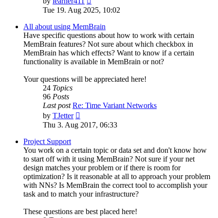
by
learner411
the
Tue 19. Aug 2025, 10:02
latest
post
All about using MemBrain
Have specific questions about how to work with certain
MemBrain features? Not sure about which checkbox in
MemBrain has which effects? Want to know if a certain
functionality is available in MemBrain or not?
Your questions will be appreciated here!
24
Topics
96
Posts
Last post
Re: Time Variant Networks
View
by
TJetter
the
Thu 3. Aug 2017, 06:33
latest
post
Project Support
You work on a certain topic or data set and don't know how
to start off with it using MemBrain? Not sure if your net
design matches your problem or if there is room for
optimization? Is it reasonable at all to approach your problem
with NNs? Is MemBrain the correct tool to accomplish your
task and to match your infrastructure?
These questions are best placed here!